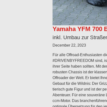
Yamaha YFM 700 
inkl. Umbau zur Straß
December 22, 2023
Für alle Offroad-Enthusiasten 
#DRIVENBYFREEDOM sind, ist de
ihrer Seite haben sollten. Mit 
robusten Chassis ist der klasse
Offroader der Welt. Er bietet Ih
Gebaut für die Wildnis: Der Gri
tierisch gute Figur und ist der pe
Abenteuer. Für eine souveräne L
ccm-Motor. Das branchenführend
optimale Übersetzung für den j