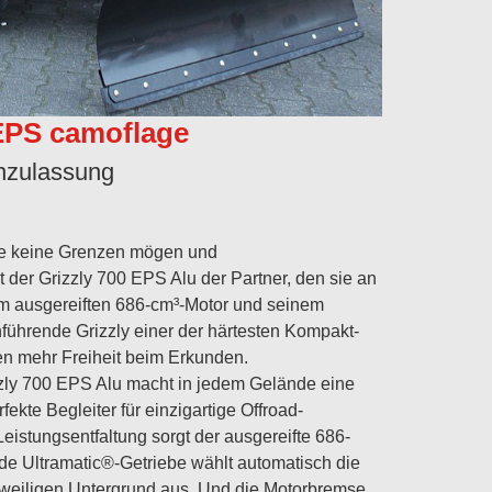
EPS camoflage
enzulassung
die keine Grenzen mögen und
r Grizzly 700 EPS Alu der Partner, den sie an
dem ausgereiften 686-cm³-Motor und seinem
nführende Grizzly einer der härtesten Kompakt-
nen mehr Freiheit beim Erkunden.
zzly 700 EPS Alu macht in jedem Gelände eine
rfekte Begleiter für einzigartige Offroad-
eistungsentfaltung sorgt der ausgereifte 686-
e Ultramatic®-Getriebe wählt automatisch die
eweiligen Untergrund aus. Und die Motorbremse